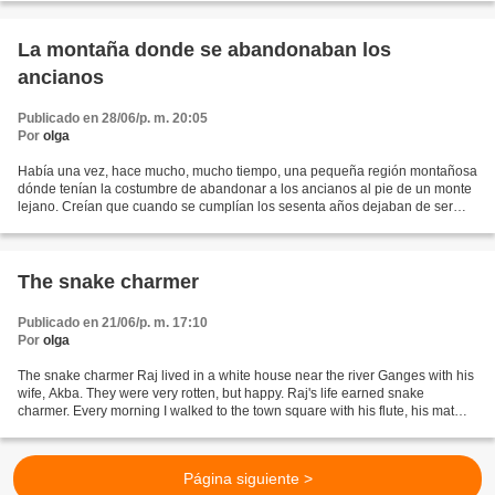
La montaña donde se abandonaban los
ancianos
Publicado en 28/06/p. m. 20:05
Por
olga
Había una vez, hace mucho, mucho tiempo, una pequeña región montañosa
dónde tenían la costumbre de abandonar a los ancianos al pie de un monte
lejano. Creían que cuando se cumplían los sesenta años dejaban de ser
útiles, por lo que no podían preocuparse...
The snake charmer
Publicado en 21/06/p. m. 17:10
Por
olga
The snake charmer Raj lived in a white house near the river Ganges with his
wife, Akba. They were very rotten, but happy. Raj's life earned snake
charmer. Every morning I walked to the town square with his flute, his mat
and poisonous snake in a jar....
Página siguiente >