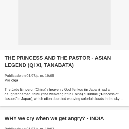
THE PRINCESS AND THE PASTOR - ASIAN
LEGEND (QI XI, TANABATA)
Publicado en 01/07/p. m. 19:05
Por
olga
The Jade Emperor (China) / heavenly God Tenkou (in Japan) had a
daughter named Zhinu ("the weaver girl" in China) / Orihime ("Princess of
tissues" in Japan), which often depicted weaving colorful clouds in the sky
and in the Japanese version of this legend,...
WHY we cry when we get angry? - INDIA