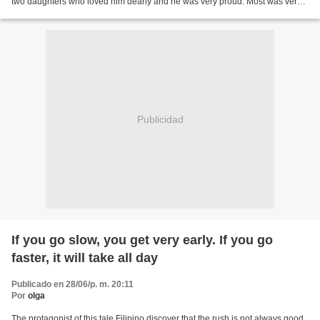
two daughters who loved him dearly and he was very proud. Most was very
intelligent. The child was very...
Publicidad
If you go slow, you get very early. If you go
faster, it will take all day
Publicado en 28/06/p. m. 20:11
Por
olga
The protagonist of this tale Filipino discover that the rush is not always good