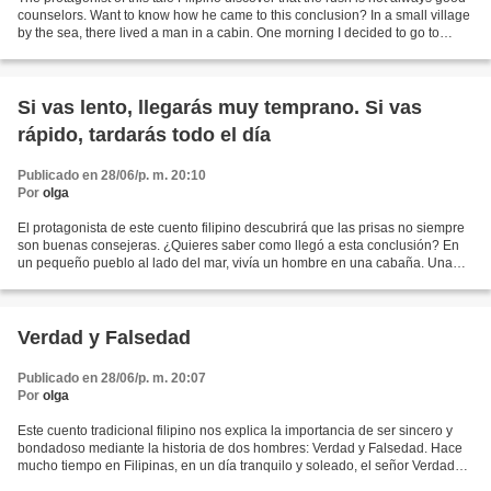
counselors. Want to know how he came to this conclusion? In a small village
by the sea, there lived a man in a cabin. One morning I decided to go to
collect coconuts. So he...
Si vas lento, llegarás muy temprano. Si vas
rápido, tardarás todo el día
Publicado en 28/06/p. m. 20:10
Por
olga
El protagonista de este cuento filipino descubrirá que las prisas no siempre
son buenas consejeras. ¿Quieres saber como llegó a esta conclusión? En
un pequeño pueblo al lado del mar, vivía un hombre en una cabaña. Una
mañana decidió ir a recolectar cocos....
Verdad y Falsedad
Publicado en 28/06/p. m. 20:07
Por
olga
Este cuento tradicional filipino nos explica la importancia de ser sincero y
bondadoso mediante la historia de dos hombres: Verdad y Falsedad. Hace
mucho tiempo en Filipinas, en un día tranquilo y soleado, el señor Verdad
partió de su pueblo a la ciudad...