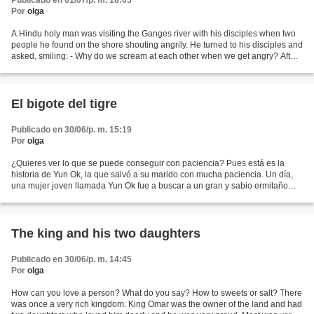
Publicado en 01/07/p. m. 18:03
Por
olga
A Hindu holy man was visiting the Ganges river with his disciples when two
people he found on the shore shouting angrily. He turned to his disciples and
asked, smiling: - Why do we scream at each other when we get angry? After
thinking a moment, one of...
El bigote del tigre
Publicado en 30/06/p. m. 15:19
Por
olga
¿Quieres ver lo que se puede conseguir con paciencia? Pues está es la
historia de Yun Ok, la que salvó a su marido con mucha paciencia. Un día,
una mujer joven llamada Yun Ok fue a buscar a un gran y sabio ermitaño
que vivía en una montaña para pedirle...
The king and his two daughters
Publicado en 30/06/p. m. 14:45
Por
olga
How can you love a person? What do you say? How to sweets or salt? There
was once a very rich kingdom. King Omar was the owner of the land and had