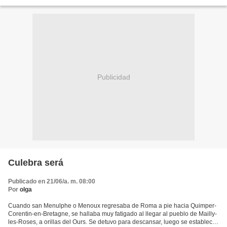
flauta, su esterilla y la serpiente venenosa...
Publicidad
Culebra será
Publicado en 21/06/a. m. 08:00
Por
olga
Cuando san Menulphe o Menoux regresaba de Roma a pie hacia Quimper-
Corentin-en-Bretagne, se hallaba muy fatigado al llegar al pueblo de Mailly-
les-Roses, a orillas del Ours. Se detuvo para descansar, luego se estableció