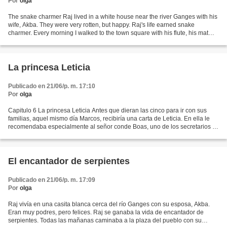
Por
olga
The snake charmer Raj lived in a white house near the river Ganges with his
wife, Akba. They were very rotten, but happy. Raj's life earned snake
charmer. Every morning I walked to the town square with his flute, his mat
and poisonous snake in a jar....
La princesa Leticia
Publicado en 21/06/p. m. 17:10
Por
olga
Capitulo 6 La princesa Leticia Antes que dieran las cinco para ir con sus
familias, aquel mismo día Marcos, recibiría una carta de Leticia. En ella le
recomendaba especialmente al señor conde Boas, uno de los secretarios y
un diplomático. El diplomático...
El encantador de serpientes
Publicado en 21/06/p. m. 17:09
Por
olga
Raj vivía en una casita blanca cerca del río Ganges con su esposa, Akba.
Eran muy podres, pero felices. Raj se ganaba la vida de encantador de
serpientes. Todas las mañanas caminaba a la plaza del pueblo con su