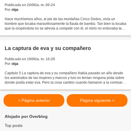
Publicado en 20/06/a. m. 00:24
Por
olga
Hace muchísimos años, al pie de las montañas Cinco Dedos, vivía un
hombre que tocaba maravillosamente la flauta de bambú. Tan bien la tocaba
que la oropéndola no se atrevía a competir con él, el mirlo no entonaba tan
bellas melodías y ni siquiera la alondra...
La captura de eva y su compañero
Publicado en 19/06/a. m. 10:28
Por
olga
Capitulo 5 La captura de eva y su compañero Había pasado un año desde
los asesinatos de las mujeres y marcos y luis no tenían ninguna pista sobre
donde podía estar eva. Pero la cosa cambio cuando llamaron a la comisaria
diciendo que había mujer con las...
< Página anterior
Página siguiente >
Alojado por Overblog
Top posts