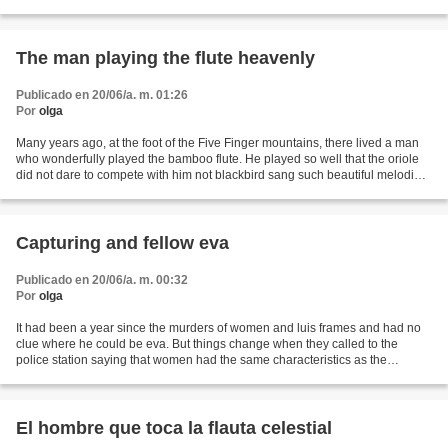
allí definitivamente, y llevó en...
The man playing the flute heavenly
Publicado en 20/06/a. m. 01:26
Por
olga
Many years ago, at the foot of the Five Finger mountains, there lived a man
who wonderfully played the bamboo flute. He played so well that the oriole
did not dare to compete with him not blackbird sang such beautiful melodies
and even the lark trilled...
Capturing and fellow eva
Publicado en 20/06/a. m. 00:32
Por
olga
It had been a year since the murders of women and luis frames and had no
clue where he could be eva. But things change when they called to the
police station saying that women had the same characteristics as the
previous death Bitter Almonds, luis wonder...
El hombre que toca la flauta celestial